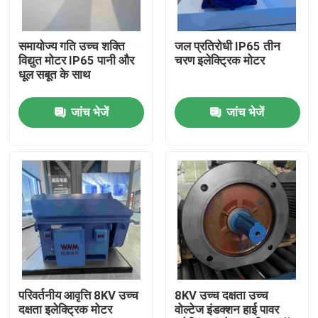
हमारे बारे में
समायोज्य गति उच्च शक्ति
जल प्रतिरोधी IP65 तीन
विद्युत मोटर IP65 पानी और
चरण इलेक्ट्रिक मोटर
धूल सबूत के साथ
कारखाना भ्रमण
जांच भेजें
जांच भेजें
गुणवत्ता नियंत्रण
संपर्क करें
एक उद्धरण का अनुरोध करें
उच्च दक्षता वाली इलेक्ट्रिक मोटर
परिवर्तनीय आवृत्ति 8KV उच्च
8KV उच्च दक्षता उच्च
दक्षता इलेक्ट्रिक मोटर
वोल्टेज इंडक्शन हाई पावर
सिंगल फेज इलेक्ट्रिक मोटर्स