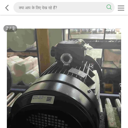
2
/
3