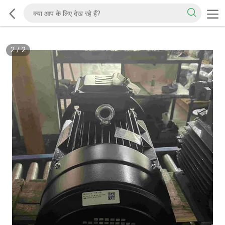
2
/
2