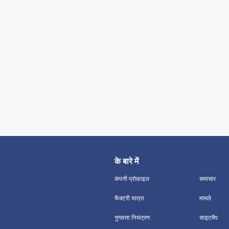
के बारे में
कंपनी प्रोफ़ाइल
समाचार
फैक्टरी यात्रा
मामले
गुणवत्ता नियंत्रण
साइटमैप