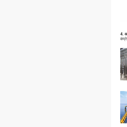
4. अ
कंप्