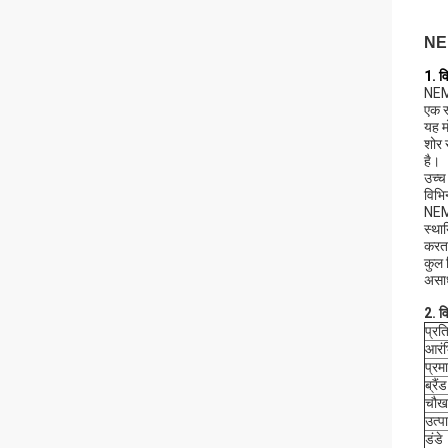
NEM
1. व
NEMA
एक स
यह म
शोर 
है।
उच्च
विभि
NEMA
स्था
करता
कुल 
असाध
2. वि
प्रत
आरं
प्र
ब्रैंड
चौख
उत्प
डंडे