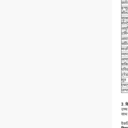
कर्तव
इन्स
शी
सुरक्
वोल्
आवृत्
टर्म
आव
सर्व
माउन
व्या
आया
शक्त
परिव
ट्रेड
मूल
एचए
उत्प
3. व
उच्च
साथ 
वैकल