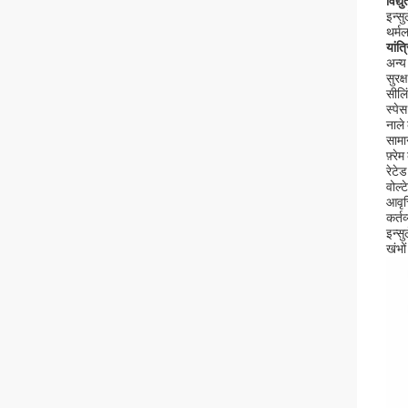
विद्यु
इन्सु
थर्म
यांत्
अन्य 
सुरक
सीलि
स्पे
नाले
सामा
फ़्र
रेटे
वोल
आवृत्
कर्त
इन्स
खंभों