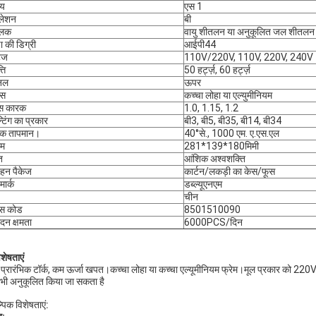
्य
एस 1
ुलेशन
बी
तलक
वायु शीतलन या अनुकूलित जल शीतलन
षा की डिग्री
आईपी44
टेज
110V/220V, 110V, 220V, 240V
ति
50 हर्ट्ज़, 60 हर्ट्ज़
िनल
ऊपर
ास
कच्चा लोहा या एल्युमीनियम
िस कारक
1.0, 1.15, 1.2
्टिंग का प्रकार
बी3, बी5, बी35, बी14, बी34
पक तापमान।
40°से., 1000 एम. ए.एस.एल
म
281*139*180मिमी
ि
आंशिक अश्वशक्ति
हन पैकेज
कार्टन/लकड़ी का केस/फूस
मार्क
डब्ल्यूएनएम
चीन
स कोड
8501510090
ादन क्षमता
6000PCS/दिन
िशेषताएं
 प्रारंभिक टॉर्क, कम ऊर्जा खपत।कच्चा लोहा या कच्चा एल्यूमीनियम फ्रेम।मूल प्रकार 
भी अनुकूलित किया जा सकता है
्पिक विशेषताएं: