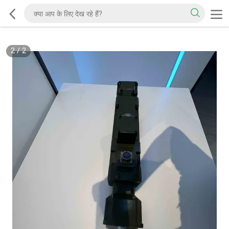
2
/
2