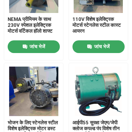
हमारे बारे में
NEMA प्रीमियम के साथ
110V विशेष इलेक्ट्रिक
230V स्पेशल इलेक्ट्रिक
मोटर्स स्टेनलेस स्टील कास्ट
मोटर्स वर्टिकल हॉलो शाफ्ट
आयरन
कारखाना भ्रमण
जांच भेजें
जांच भेजें
गुणवत्ता नियंत्रण
संपर्क करें
एक उद्धरण का अनुरोध करें
उच्च दक्षता वाली इलेक्ट्रिक मोटर
भोजन के लिए स्टेनलेस स्टील
आईपी55 सुरक्षा जेएम/जेपी
विशेष इलेक्ट्रिक मोटर डस्ट
क्लोज कपल्ड पंप विशेष तीन
सिंगल फेज इलेक्ट्रिक मोटर्स