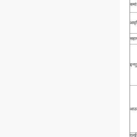
कमां
आवृत
सहाय
इनपु
आउट
एलईड