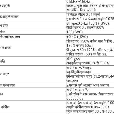
0.5kHz~16kHz
 आवृत्ति
वाहक आवृत्ति लोड विशेषताओं के आधार 
समायोजित किया जाता है
डिजिटल सेटिंगः0.01 हर्ट्ज
ट आवृत्ति संकल्प
एनालॉग सेटिंगः अधिकतम आवृत्ति0.0
GType:0.5Hz/150% ((SVC);
ंभ टोक़
पीटी प्रकारः0.5 हर्ट्ज/100%
सीमा
100 (SVC)
स्थिरता सटीकता
+0.5% ((SVC)
जी प्रकार: 150% नामित धारा के लिए 
180% के लिए 60s।
ार क्षमता
पी प्रकारः 60s 120% नामित धारा के
नामित धारा के 150% के लिए 3s.
ऑटो-बूस्ट;
वृद्धि
अनुकूलित बूस्टः00.1% से 30.0%
सीधी रेखा V/F वक्र
बहु-बिंदु वी/एफ वक्र
एफ वक्र
एन-पावरवी/एफ वक्र ((1.2-पावर1.4-
पावर,वर्ग)
एफ पृथक्करण
2 प्रकारःपूर्ण अलगाव आधा अलगाव
सीधी रेखा वाला रैंप
मोड
0 की सीमा के साथ त्वरण/धीमापन समय
006500.0s
डीसी ब्रेकिंग डीसी ब्रेकिंग आवृत्तिः0
 ब्रेकिंग
आवृत्ति ब्रेकिंग समय:0.0s~36.0s
ब्रेक एक्शन करंट वैल्यूः00.0%-100