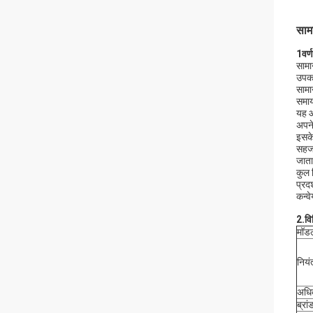
सामा
1वर्
सामा
उपकर
सामान
समाय
यह आ
अपने
इसके
सहज 
जाता
कुल 
प्रद
कन्व
2.
वि
मॉडल
नियं
अधिक
ब्रां