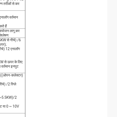
्न तरीकों से कर
एनालॉग वर्तमान
ते हैं
समायोजन लागू कर
ंश्लेषण
5KW से नीचे) /6
ऊपर);
ीचे) 12 एनालॉग
W से ऊपर के लिए
 वर्तमान इनपुट
ल ((ओपन-कलेक्टर)
चे) /2 रिप्ले
KW~5.5KW)/2
ट या 0 ~ 10V