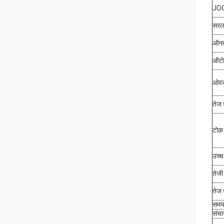
JOG
सरल 
ऑनब
ऑटो
ओवरव
तेज 
टोक़
उच्च
तेजी
तेज 
समय 
संचा