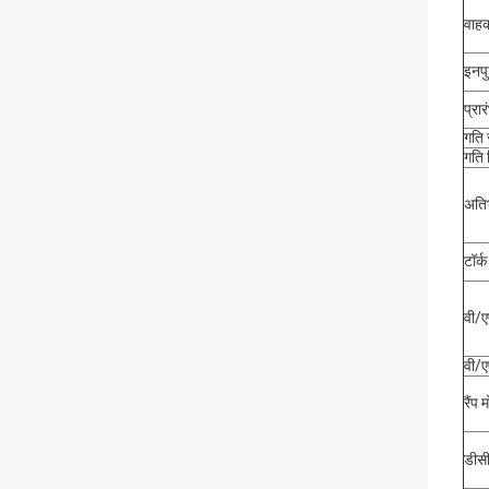
वाहक
इनपु
प्रार
गति 
गति 
अतिभ
टॉर्क 
वी/
वी/
रैंप 
डीसी