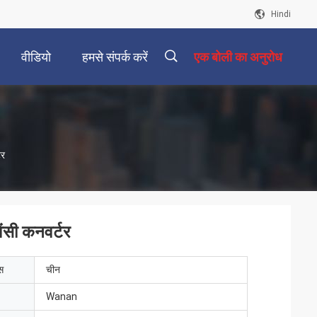
Hindi
वीडियो
हमसे संपर्क करें
एक बोली का अनुरोध
描
टर
述
ेंसी कनवर्टर
ेस
चीन
Wanan