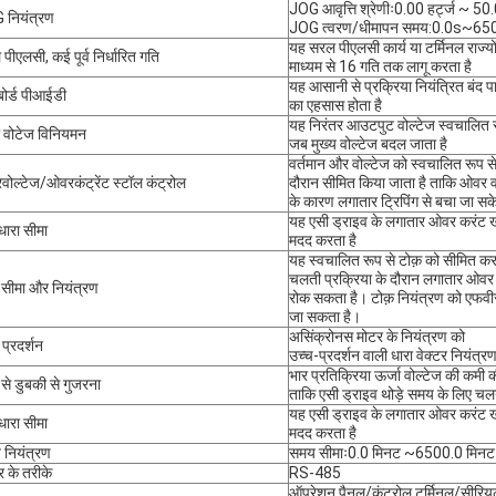
JOG आवृत्ति श्रेणीः0.00 हर्ट्ज ~ 50.
 नियंत्रण
JOG त्वरण/धीमापन समय:0.0s~65
यह सरल पीएलसी कार्य या टर्मिनल राज्यो
पीएलसी, कई पूर्व निर्धारित गति
माध्यम से 16 गति तक लागू करता है
यह आसानी से प्रक्रिया नियंत्रित बंद प
ोर्ड पीआईडी
का एहसास होता है
यह निरंतर आउटपुट वोल्टेज स्वचालित र
 वोटेज विनियमन
जब मुख्य वोल्टेज बदल जाता है
वर्तमान और वोल्टेज को स्वचालित रूप से
ोल्टेज/ओवरकंट्रेंट स्टॉल कंट्रोल
दौरान सीमित किया जाता है ताकि ओवर 
के कारण लगातार ट्रिपिंग से बचा जा स
यह एसी ड्राइव के लगातार ओवर करंट खर
धारा सीमा
मदद करता है
यह स्वचालित रूप से टोक़ को सीमित क
चलती प्रक्रिया के दौरान लगातार ओवर 
 सीमा और नियंत्रण
रोक सकता है। टोक़ नियंत्रण को एफवीसी
जा सकता है।
असिंक्रोनस मोटर के नियंत्रण को
 प्रदर्शन
उच्च-प्रदर्शन वाली धारा वेक्टर नियंत
भार प्रतिक्रिया ऊर्जा वोल्टेज की कमी 
 से डुबकी से गुजरना
ताकि एसी ड्राइव थोड़े समय के लिए च
यह एसी ड्राइव के लगातार ओवर करंट खर
धारा सीमा
मदद करता है
नियंत्रण
समय सीमाः0.0 मिनट ~6500.0 मिनट
र के तरीके
RS-485
ऑपरेशन पैनल/कंट्रोल टर्मिनल/सीरियल 