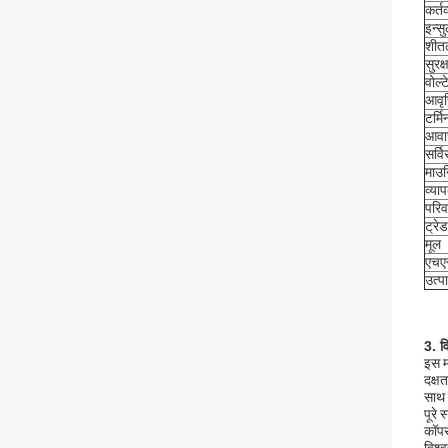
कर्तव
इन्स
शी
सुरक्
वोल्
आवृत्
टर्म
आव
सर्व
माउन
व्या
परिव
ट्रेड
मूल
एचए
उत्प
3. व
इस म
दक्ष
साथ 
पूरे
कॉपर