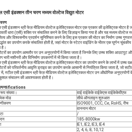
ल एसी इंडक्शन तीन चरण मध्यम वोल्टेज विद्युत मोटर
िवरण
ल एसी इंडक्शन थ्री फेज़ मीडियम वोल्टेज इलेक्ट्रिकल मोटर एक प्रकार की इलेक्ट्रिक मोटर है
्यावर्ती धारा (एसी) शक्ति पर संचालित करने के लिए डिज़ाइन किया गया है और यह मध्यम वोल्टेज स्त
यित्व और विश्वसनीय प्रदर्शन सुनिश्चित करने के लिए इस प्रकार की मोटर का निर्माण उच्च गुणवत्
द्धांत का उपयोग करके संचालित होती है, जहां मोटर के स्टेटर वाइंडिंग के भीतर एक घूर्णन चुंबकीय क्ष
ा है।
ोटरों का उपयोग आमतौर पर उन अनुप्रयोगों में किया जाता है जिनके लिए उच्च शक्ति आउटपुट और
ग भारी मशीनरी और विनिर्माण उपकरणों में भी किया जाता है।
ल एसी इंडक्शन थ्री फेज़ मीडियम वोल्टेज इलेक्ट्रिकल मोटर का उपयोग करने के लाभों में उच्च
ोटरों को परिवर्तनीय आवृत्ति ड्राइव का उपयोग करके आसानी से नियंत्रित किया जाता है, जो सटी
षेप में, स्टील एसी इंडक्शन थ्री फेज़ मीडियम वोल्टेज इलेक्ट्रिकल मोटर उन औद्योगिक अनुप्रयो
ुशल संचालन की आवश्यकता होती है।
्पना
ifications
िरूप संख्या।
वाई वाईकेके वाईकेएस वाईकेकेवीएफ
भिक मोड
सीधे ऑनलाइन शुरुआत
माणीकरण
ISO9001, CCC, Ce, RoHS, रीच
वाननान मोटर
टा
/
ादन
185-8000kw
ा
IE1, IE2, IE3, IE4
2, 4, 6, 8, 10,12