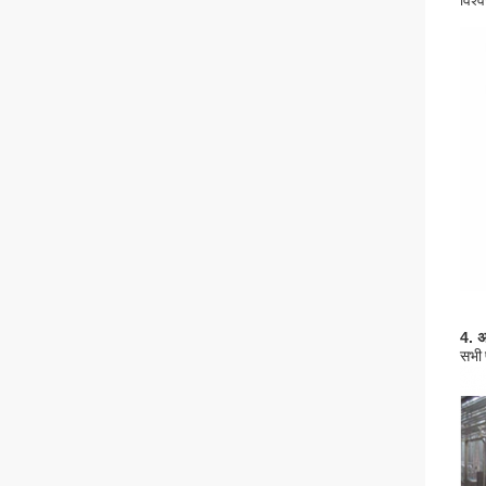
विश्
4. अ
सभी 