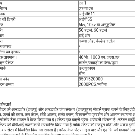
्य
एस 1
ुलेशन
एफ या एच
तलक
आईसी611
षा की डिग्री
आईपी55
टेज
6kv, 10kv या अनुकूलित
ति
50 हर्ट्ज़, 60 हर्ट्ज़
िनल
दाईं ओर
ास
कच्चा लोहा, वेल्डेड स्टील
िस कारक
/
्टिंग का प्रकार
/
पक तापमान।
40°से., 1000 एम. ए.एस.एल
हन पैकेज
कार्टन/लकड़ी का केस/फूस
मार्क
डब्ल्यूएनएम
चीन
स कोड
8501520000
ादन क्षमता
2000PCS/महीना
िशेषताएं
ोटर को आउटडोर (डब्ल्यू) और आउटडोर जंग संरक्षण (डब्ल्यूएफ) मोटर्स प्राप्त करने के लिए एंटीक
ता, ऊर्जा की बचत, कम कंपन, छोटे आकार, हल्के वजन, विश्वसनीय प्रदर्शन और आसान स्थापना और
चौकोर टैंक आकार में वेल्ड किया गया है।स्टेटर एक बाहरी-प्रेस-असेंबली संरचना है।स्टेटर वाइंडिं
 स्टेटर को वीपीआई तकनीक से उपचारित किया गया है ताकि स्टेटर को मजबूत बॉडी और अच्छा इलेक
 बार रोटर में विकसित किया जा सकता है।कॉपर केज रोटर गाइड बार और एंड रिंग को मध्यवर्ती आवृत्