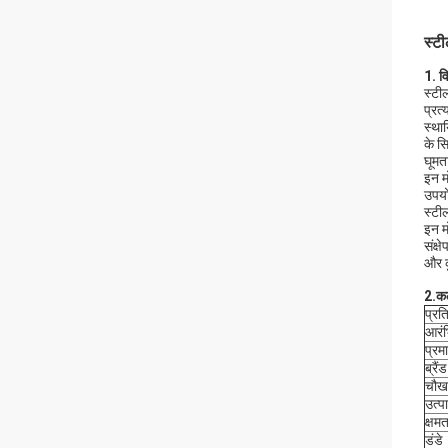
स्टी
1. व
स्टी
प्रत
स्था
के सि
घूमत
इन म
उपयो
स्टी
इन म
संक्
और क
2.
कल
प्रत
आरं
प्र
ब्रैंड
चौख
उत्प
क्षमत
डंडे