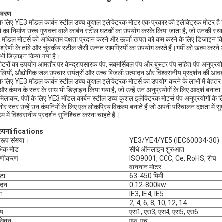
िवरण
ं के लिए YE3 मॉडल कार्बन स्टील उच्च कुशल इलेक्ट्रिक मोटर एक प्रकार की इलेक्ट्रिक मोटर है ज
ों का निर्माण उच्च गुणवत्ता वाले कार्बन स्टील घटकों का उपयोग करके किया जाता है, जो उनकी स्थ
मॉडल मोटर्स को अधिकतम दक्षता प्रदान करने और ऊर्जा खपत को कम करने के लिए डिज़ाइन किया 
 श्रेणी के तांबे और चुंबकीय स्टील जैसी उन्नत सामग्रियों का उपयोग करते हैं।गर्मी को खत्म करने
भी डिज़ाइन किया गया है।
ोटरों का उपयोग आमतौर पर केन्द्रापसारक पंप, सबमर्सिबल पंप और बूस्टर पंप सहित पंप अनुप्रयोग
ालियों, औद्योगिक जल उपचार संयंत्रों और उच्च बिजली उत्पादन और विश्वसनीय प्रदर्शन की आवश्य
ं के लिए YE3 मॉडल कार्बन स्टील उच्च कुशल इलेक्ट्रिक मोटर्स का उपयोग करने के लाभों में बेहत
और कंपन के स्तर के साथ भी डिज़ाइन किया गया है, जो उन्हें उन अनुप्रयोगों के लिए आदर्श बनाता
मिलाकर, पंपों के लिए YE3 मॉडल कार्बन स्टील उच्च कुशल इलेक्ट्रिक मोटर्स पंप अनुप्रयोगों 
ोर स्तर उन्हें उन कंपनियों के लिए एक लोकप्रिय विकल्प बनाते हैं जो अपनी परिचालन दक्षता में 
टम में विश्वसनीय प्रदर्शन सुनिश्चित करना चाहते हैं।
्पना
ifications
िरूप संख्या।
YE3/YE4/YE5 (IEC60034-30)
भिक मोड
सीधे ऑनलाइन शुरुआत
माणीकरण
ISO9001, CCC, Ce, RoHS, रीच
वाननान मोटर
टा
63-450 मिमी
ादन
0.12-800kw
ा
IE3, IE4, IE5
2, 4, 6, 8, 10, 12, 14
्य
एस1, एस3, एस4, एस5, एस6
ुलेशन
एफ, एच