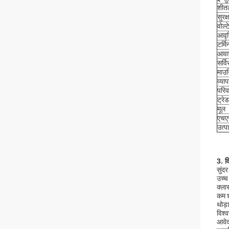
शी
सुरक्
वोल्
आवृत्
टर्म
आव
सर्व
माउन
व्या
परिव
ट्रेड
मूल
एचए
उत्प
3. व
सुंदर
उच्च
क्ला
कम 
थोड़
विश्
आवे