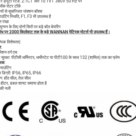
र्टर ड्यूटी रेटेड: 2:1CT और 10:1VT 380V 50 Hz पर
लॉक रोटर टॉर्क
ियों से सुसज्जित जंक्शन बॉक्स
ाउंटिंग स्थिति, F1, F3 भी उपलब्ध है
िश पंखा
युग्मन के लिए दोनों सिरों पर बड़े बॉल बेयरिंग
ोध पर 2000 किलोवाट तक के बड़े WANNAN मेट्रिक मोटर्स भी उपलब्ध हैं।
्पिक विशेषताएं:
त:
लेशन वर्ग:एच
ल सुरक्षा: पीटीसी थर्मिस्टर, थर्मोस्टेट या पीटी100 के साथ 132 (शामिल) तक का फ्रेम
रिक:
माउंटिंग
्षा डिग्री: IP56, IP65, IP66
ंग: होंठ सील, तेल सील
स हीटर, डबल शाफ्ट समाप्त होता है
 की नली