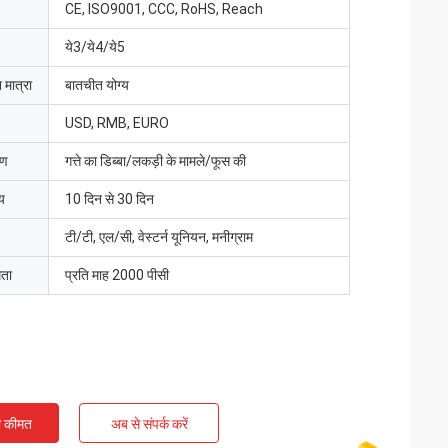
CE, ISO9001, CCC, RoHS, Reach
ये3/ये4/ये5
 मात्रा
बातचीत योग्य
USD, RMB, EURO
रण
गत्ते का डिब्बा/लकड़ी के मामले/फूस की
य
10 दिन से 30 दिन
टी/टी, एल/सी, वेस्टर्न यूनियन, मनीग्राम
मता
प्रति माह 2000 पीसी
ी कीमत
अब से संपर्क करें