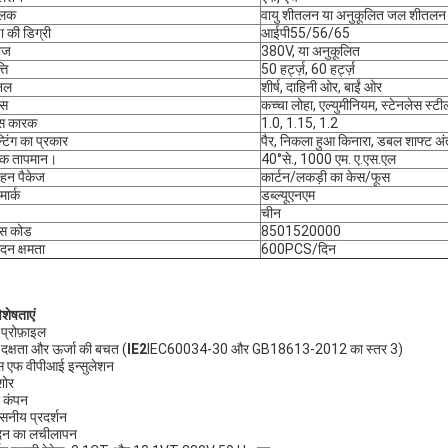
तलक
वायु शीतलन या अनुकूलित जल शीतलन
षा की डिग्री
आईपी55/56/65
टेज
380V, या अनुकूलित
ति
50 हर्ट्ज़, 60 हर्ट्ज़
िनल
शीर्ष, दाहिनी ओर, बाईं ओर
ास
कच्चा लोहा, एल्युमीनियम, स्टेनलेस स्टी
िस कारक
1.0, 1.15, 1.2
्टिंग का प्रकार
पैर, निकला हुआ किनारा, डबल शाफ्ट अं
पक तापमान।
40°से., 1000 एम. ए.एस.एल
हन पैकेज
कार्टन/लकड़ी का केस/फूस
मार्क
डब्ल्यूएनएम
चीन
स कोड
8501520000
ादन क्षमता
600PCS/दिन
िशेषताएं
 प्रोफ़ाइल
 दक्षता और ऊर्जा की बचत (
IE2
IEC60034-30 और GB18613-2012 का स्तर 3)
स एफ वीपीआई इन्सुलेशन
शोर
ा कंपन
वसनीय प्रदर्शन
दन का लचीलापन