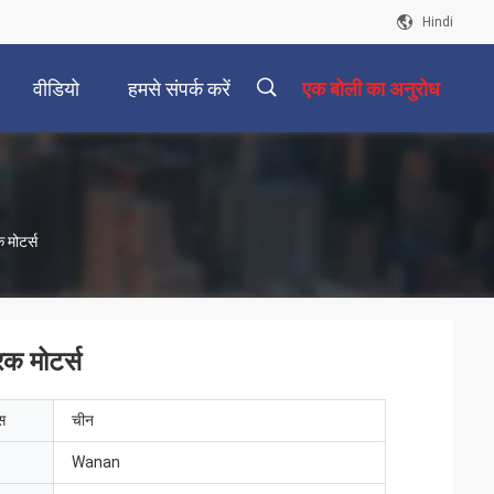
Hindi
वीडियो
हमसे संपर्क करें
एक बोली का अनुरोध
描
 मोटर्स
述
िक मोटर्स
ेस
चीन
Wanan