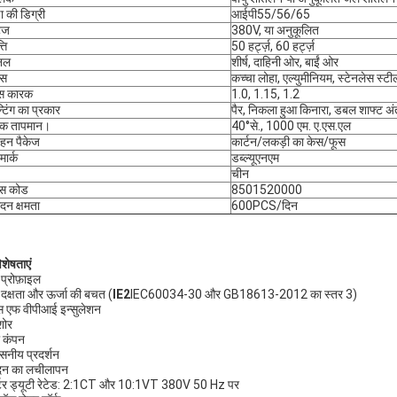
षा की डिग्री
आईपी55/56/65
टेज
380V, या अनुकूलित
ति
50 हर्ट्ज़, 60 हर्ट्ज़
िनल
शीर्ष, दाहिनी ओर, बाईं ओर
ास
कच्चा लोहा, एल्युमीनियम, स्टेनलेस स्टी
िस कारक
1.0, 1.15, 1.2
्टिंग का प्रकार
पैर, निकला हुआ किनारा, डबल शाफ्ट अं
पक तापमान।
40°से., 1000 एम. ए.एस.एल
हन पैकेज
कार्टन/लकड़ी का केस/फूस
मार्क
डब्ल्यूएनएम
चीन
स कोड
8501520000
ादन क्षमता
600PCS/दिन
िशेषताएं
 प्रोफ़ाइल
 दक्षता और ऊर्जा की बचत (
IE2
IEC60034-30 और GB18613-2012 का स्तर 3)
स एफ वीपीआई इन्सुलेशन
शोर
ा कंपन
वसनीय प्रदर्शन
दन का लचीलापन
र्टर ड्यूटी रेटेड: 2:1CT और 10:1VT 380V 50 Hz पर