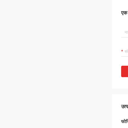
एक स
उत्
फोर्