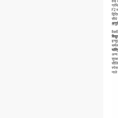
हाई 
ग्रंथ
F2 म
द्विद
सीधे 
अनुर
वैकल
विद्यु
इन्सु
थर्म
यांत्
अन्य 
सुरक
सीलि
स्पे
नाले