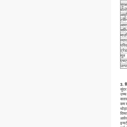
सुरक्
वोल्
आवृत्
टर्म
आव
सर्व
माउन
व्या
परिव
ट्रेड
मूल
एचए
उत्प
3. व
सुंदर
उच्च
क्ला
कम 
थोड़
विश्
आवे
इन्व