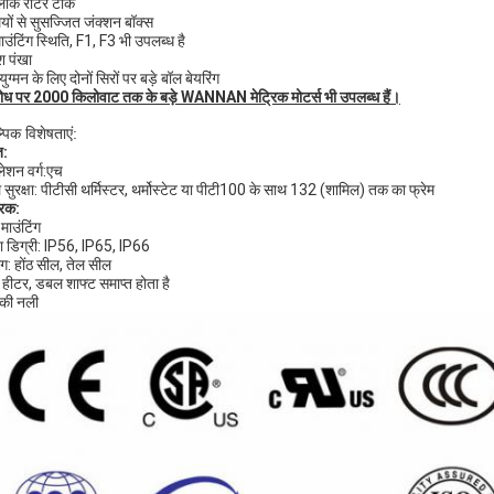
लॉक रोटर टॉर्क
ियों से सुसज्जित जंक्शन बॉक्स
ाउंटिंग स्थिति, F1, F3 भी उपलब्ध है
िश पंखा
युग्मन के लिए दोनों सिरों पर बड़े बॉल बेयरिंग
ोध पर 2000 किलोवाट तक के बड़े WANNAN मेट्रिक मोटर्स भी उपलब्ध हैं।
्पिक विशेषताएं:
त:
लेशन वर्ग:एच
ल सुरक्षा: पीटीसी थर्मिस्टर, थर्मोस्टेट या पीटी100 के साथ 132 (शामिल) तक का फ्रेम
रिक:
माउंटिंग
्षा डिग्री: IP56, IP65, IP66
ंग: होंठ सील, तेल सील
स हीटर, डबल शाफ्ट समाप्त होता है
 की नली