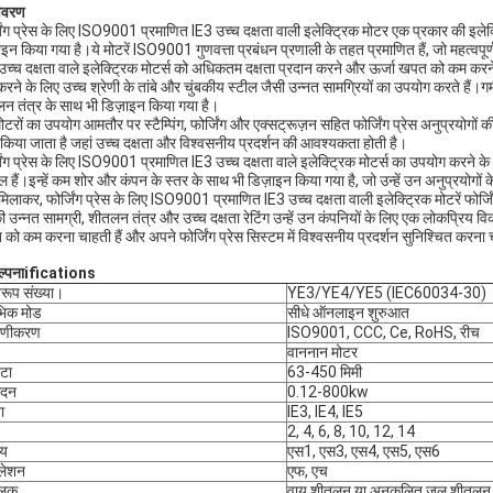
िवरण
जिंग प्रेस के लिए ISO9001 प्रमाणित IE3 उच्च दक्षता वाली इलेक्ट्रिक मोटर एक प्रकार की इलेक्ट्र
ाइन किया गया है।ये मोटरें ISO9001 गुणवत्ता प्रबंधन प्रणाली के तहत प्रमाणित हैं, जो महत्वपूर्
उच्च दक्षता वाले इलेक्ट्रिक मोटर्स को अधिकतम दक्षता प्रदान करने और ऊर्जा खपत को कम करने 
रने के लिए उच्च श्रेणी के तांबे और चुंबकीय स्टील जैसी उन्नत सामग्रियों का उपयोग करते हैं।गर
न तंत्र के साथ भी डिज़ाइन किया गया है।
ोटरों का उपयोग आमतौर पर स्टैम्पिंग, फोर्जिंग और एक्सट्रूज़न सहित फोर्जिंग प्रेस अनुप्रयोगों 
भी किया जाता है जहां उच्च दक्षता और विश्वसनीय प्रदर्शन की आवश्यकता होती है।
जिंग प्रेस के लिए ISO9001 प्रमाणित IE3 उच्च दक्षता वाले इलेक्ट्रिक मोटर्स का उपयोग करने के
ल हैं।इन्हें कम शोर और कंपन के स्तर के साथ भी डिज़ाइन किया गया है, जो उन्हें उन अनुप्रयोगों
मिलाकर, फोर्जिंग प्रेस के लिए ISO9001 प्रमाणित IE3 उच्च दक्षता वाली इलेक्ट्रिक मोटरें फोर्जिं
 उन्नत सामग्री, शीतलन तंत्र और उच्च दक्षता रेटिंग उन्हें उन कंपनियों के लिए एक लोकप्रिय वि
को कम करना चाहती हैं और अपने फोर्जिंग प्रेस सिस्टम में विश्वसनीय प्रदर्शन सुनिश्चित करना च
्पना
ifications
िरूप संख्या।
YE3/YE4/YE5 (IEC60034-30)
भिक मोड
सीधे ऑनलाइन शुरुआत
माणीकरण
ISO9001, CCC, Ce, RoHS, रीच
वाननान मोटर
टा
63-450 मिमी
ादन
0.12-800kw
ा
IE3, IE4, IE5
2, 4, 6, 8, 10, 12, 14
्य
एस1, एस3, एस4, एस5, एस6
ुलेशन
एफ, एच
तलक
वायु शीतलन या अनुकूलित जल शीतलन