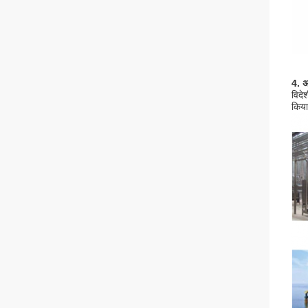
4. अ
विदे
किया