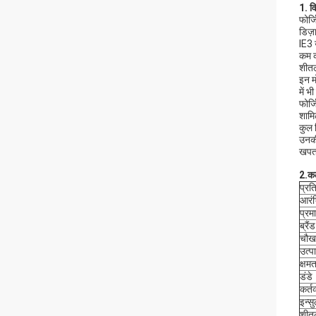
1. व
फोर्
डिज़
IE3 
कम क
शीतल
इन म
में 
फोर्
शामि
कुल 
उनकी
खपत 
2.
कल
प्रत
आरं
प्र
ब्रैंड
चौख
उत्प
क्षमत
डंडे
कर्तव
इन्स
शी