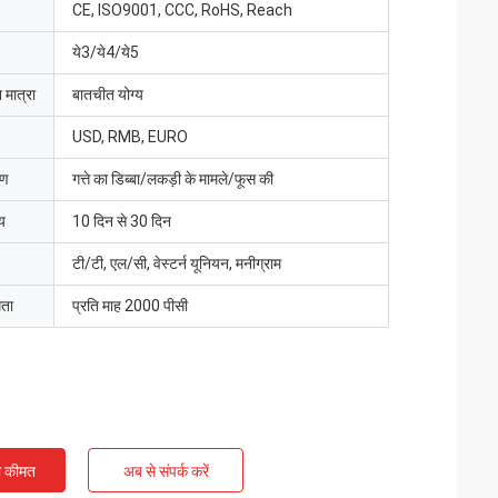
CE, ISO9001, CCC, RoHS, Reach
ये3/ये4/ये5
 मात्रा
बातचीत योग्य
USD, RMB, EURO
रण
गत्ते का डिब्बा/लकड़ी के मामले/फूस की
य
10 दिन से 30 दिन
टी/टी, एल/सी, वेस्टर्न यूनियन, मनीग्राम
मता
प्रति माह 2000 पीसी
ी कीमत
अब से संपर्क करें