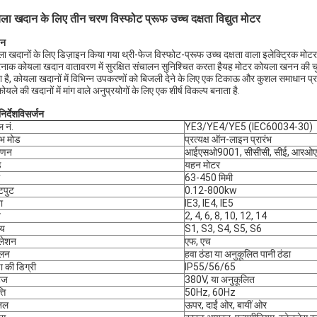
ला खदान के लिए तीन चरण विस्फोट प्रूफ उच्च दक्षता विद्युत मोटर
णन
ा खदानों के लिए डिज़ाइन किया गया थ्री-फेज विस्फोट-प्रूफ उच्च दक्षता वाला इलेक्ट्रिक मोटर
ाक कोयला खदान वातावरण में सुरक्षित संचालन सुनिश्चित करता हैयह मोटर कोयला खनन की चुनौत
 है, कोयला खदानों में विभिन्न उपकरणों को बिजली देने के लिए एक टिकाऊ और कुशल समाधान प्र
ोयले की खदानों में मांग वाले अनुप्रयोगों के लिए एक शीर्ष विकल्प बनाता है.
निर्देश
विसर्जन
 नं.
YE3/YE4/YE5 (IEC60034-30)
रंभ मोड
प्रत्यक्ष ऑन-लाइन प्रारंभ
ाणन
आईएसओ9001, सीसीसी, सीई, आरओएच
ड
यहन मोटर
63-450 मिमी
पुट
0.12-800kw
ा
IE3, IE4, IE5
व
2, 4, 6, 8, 10, 12, 14
्य
S1, S3, S4, S5, S6
ुलेशन
एफ, एच
लन
हवा ठंडा या अनुकूलित पानी ठंडा
षा की डिग्री
IP55/56/65
टेज
380V, या अनुकूलित
ति
50Hz, 60Hz
िनल
ऊपर, दाईं ओर, बायीं ओर