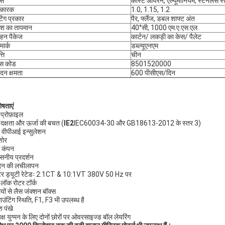
ास
कास्ट आयरन, एल्यूमीनियम, स्टेनलेस स
 कारक
1.0, 1.15, 1.2
टिंग प्रकार
पैर, फ्लैंज, डबल शाफ्ट अंत
ेश का तापमान
40°सी, 1000 एम.ए.एस.एल.
हन पैकेज
कार्टन/ लकड़ी का केस/ पैलेट
मार्क
डब्ल्यूएनएम
्ति
चीन
स कोड
8501520000
ादन क्षमता
600 पीसीएस/दिन
ेषताएं
 प्रोफ़ाइल
 दक्षता और ऊर्जा की बचत (
IE2
IEC60034-30 और GB18613-2012 के स्तर 3)
 F वीपीआई इन्सुलेशन
शोर
ा कंपन
वसनीय प्रदर्शन
दन की लचीलापन
र्टर ड्यूटी रेटेडः 2:1CT & 10:1VT 380V 50 Hz पर
 लॉक रोटर टॉर्क
ियों से लैस जंक्शन बॉक्स
ाउंटिंग स्थिति, F1, F3 भी उपलब्ध है
िश पंखे
यक्ष युग्मन के लिए दोनों छोरों पर ओवरसाइज्ड बॉल लेयरिंग