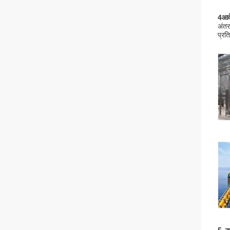
4आव
अंतर
प्रत