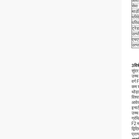
आव
सेवा
माउं
परिव
परिव
ट्रेड
उत्पत
एचए
उत्प
3विश
सुंदर
उच्च
वर्ग
कम 
थोड़
विश्
आवे
इन्व
उच्च
ग्रंथ
F2 म
द्विद
प्रत्