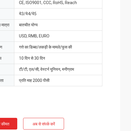
CE, ISO9001, CCC, RoHS, Reach
ये3/ये4/ये5
 मात्रा
बातचीत योग्य
USD, RMB, EURO
रण
गत्ते का डिब्बा/लकड़ी के मामले/फूस की
य
10 दिन से 30 दिन
टी/टी, एल/सी, वेस्टर्न यूनियन, मनीग्राम
मता
प्रति माह 2000 पीसी
ी कीमत
अब से संपर्क करें