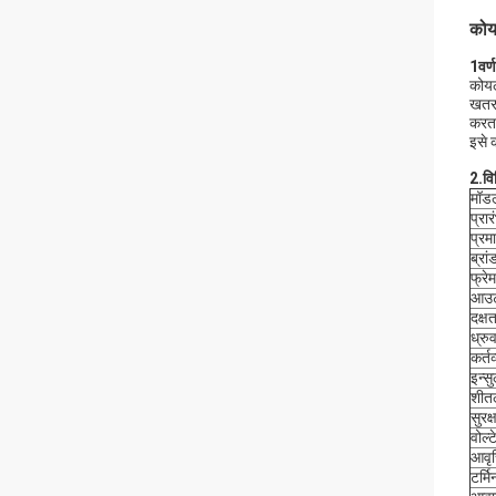
कोय
1वर्
कोयल
खतरन
करता
इसे क
2.
वि
मॉडल
प्रा
प्रम
ब्रां
फ्रेम
आउट
दक्षत
ध्रु
कर्तव
इन्स
शीत
सुरक्
वोल्
आवृत्
टर्म