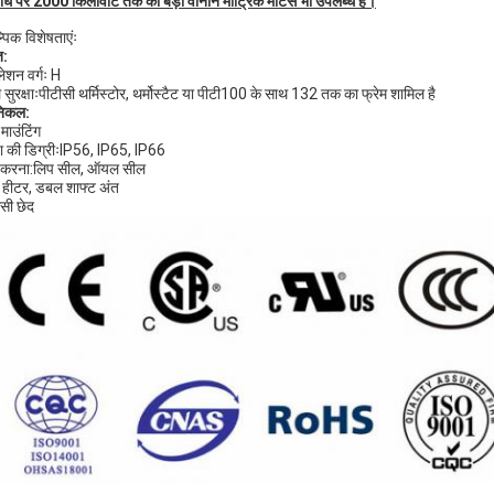
ोध पर 2000 किलोवाट तक की बड़ी वानान मीट्रिक मोटर्स भी उपलब्ध हैं।
्पिक विशेषताएंः
त:
लेशन वर्गः H
ल सुरक्षाःपीटीसी थर्मिस्टोर, थर्मोस्टैट या पीटी100 के साथ 132 तक का फ्रेम शामिल है
निकल:
माउंटिंग
्षा की डिग्रीःIP56, IP65, IP66
 करना:लिप सील, ऑयल सील
स हीटर, डबल शाफ्ट अंत
सी छेद