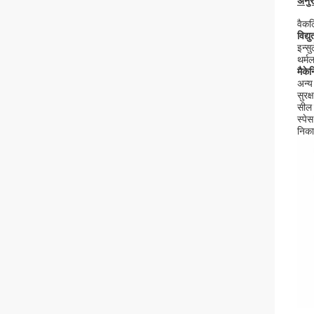
अनुर
वैकल
विद्यु
इन्सु
थर्म
मैके
अन्य 
सुरक
सील
स्पे
निका