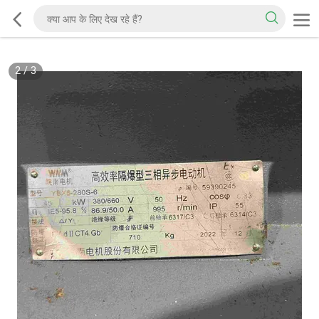
2
/
3