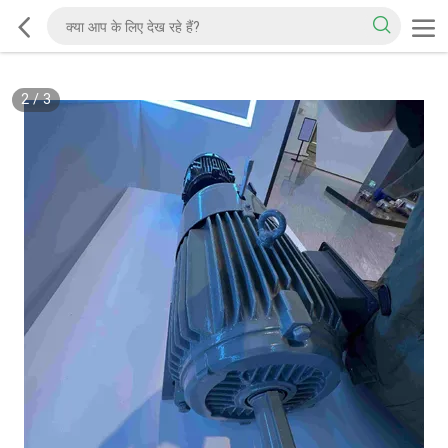
2
/
3