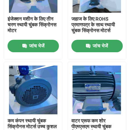
हमारे बारे में
इंजेक्शन मशीन के लिए तीन
जहाज के लिए ROHS
चरण स्थायी चुंबक सिंक्रोनस
प्रमाणपत्र के साथ स्थायी
मोटर
चुंबक सिंक्रोनस मोटर्स
कारखाना भ्रमण
जांच भेजें
जांच भेजें
गुणवत्ता नियंत्रण
संपर्क करें
एक उद्धरण का अनुरोध करें
उच्च दक्षता वाली इलेक्ट्रिक मोटर
कम कंपन स्थायी चुंबक
वाटर प्रूफ कम शोर
सिंक्रोनस मोटर्स उच्च कुशल
पीएमएसएम स्थायी चुंबक
सिंगल फेज इलेक्ट्रिक मोटर्स