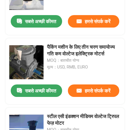
हमारे बारे में
सबसे अच्छी कीमत
हमसे संपर्क करें
कारखाना भ्रमण
पैकिंग मशीन के लिए तीन चरण समायोज्य
गुणवत्ता नियंत्रण
गति कम वोल्टेज इलेक्ट्रिक मोटर्स
MOQ：बातचीत योग्य
मूल्य：USD, RMB, EURO
संपर्क करें
एक उद्धरण का अनुरोध करें
सबसे अच्छी कीमत
हमसे संपर्क करें
उच्च दक्षता वाली इलेक्ट्रिक मोटर
स्टील एसी इंडक्शन मीडियम वोल्टेज ट्रिपल
फेज़ मोटर
सिंगल फेज इलेक्ट्रिक मोटर्स
MOQ：बातचीत योग्य