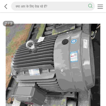
2
/
3