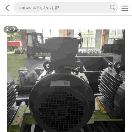
2
/
3