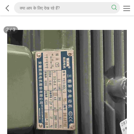
2
/
3