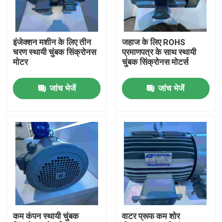
हमारे बारे में
इंजेक्शन मशीन के लिए तीन
जहाज के लिए ROHS
चरण स्थायी चुंबक सिंक्रोनस
प्रमाणपत्र के साथ स्थायी
कारखाना भ्रमण
मोटर
चुंबक सिंक्रोनस मोटर्स
जांच भेजें
जांच भेजें
गुणवत्ता नियंत्रण
संपर्क करें
एक उद्धरण का अनुरोध करें
उच्च दक्षता वाली इलेक्ट्रिक मोटर
कम कंपन स्थायी चुंबक
वाटर प्रूफ कम शोर
सिंगल फेज इलेक्ट्रिक मोटर्स