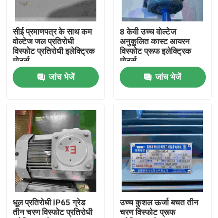
हमारे बारे में
सीई प्रमाणपत्र के साथ कम
8 केवी उच्च वोल्टेज
वोल्टेज जल प्रतिरोधी
अनुकूलित कास्ट आयरन
विस्फोट प्रतिरोधी इलेक्ट्रिक
विस्फोट प्रूफ इलेक्ट्रिक
कारखाना भ्रमण
मोटर्स
मोटर्स
जांच भेजें
जांच भेजें
गुणवत्ता नियंत्रण
संपर्क करें
एक उद्धरण का अनुरोध करें
उच्च दक्षता वाली इलेक्ट्रिक मोटर
धूल प्रतिरोधी IP65 ग्रेड
उच्च कुशल ऊर्जा बचत तीन
तीन चरण विस्फोट प्रतिरोधी
चरण विस्फोट प्रूफ
सिंगल फेज इलेक्ट्रिक मोटर्स