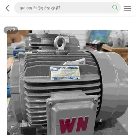
2
/
3