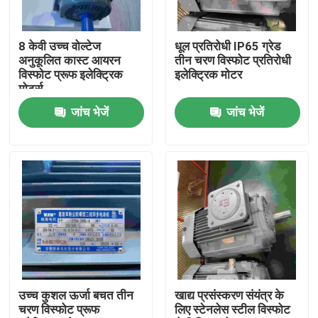
हमारे बारे में
8 केवी उच्च वोल्टेज
धूल प्रतिरोधी IP65 ग्रेड
अनुकूलित कास्ट आयरन
तीन चरण विस्फोट प्रतिरोधी
विस्फोट प्रूफ इलेक्ट्रिक
इलेक्ट्रिक मोटर
कारखाना भ्रमण
मोटर्स
जांच भेजें
जांच भेजें
गुणवत्ता नियंत्रण
संपर्क करें
एक उद्धरण का अनुरोध करें
उच्च दक्षता वाली इलेक्ट्रिक मोटर
उच्च कुशल ऊर्जा बचत तीन
खाद्य प्रसंस्करण संयंत्र के
चरण विस्फोट प्रूफ
लिए स्टेनलेस स्टील विस्फोट
सिंगल फेज इलेक्ट्रिक मोटर्स