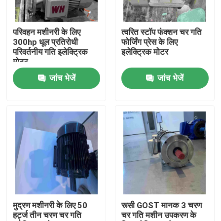
हमारे बारे में
परिवहन मशीनरी के लिए
त्वरित स्टॉप फंक्शन चर गति
300hp धूल प्रतिरोधी
फोर्जिंग प्रेस के लिए
परिवर्तनीय गति इलेक्ट्रिक
इलेक्ट्रिक मोटर
कारखाना भ्रमण
मोटर
जांच भेजें
जांच भेजें
गुणवत्ता नियंत्रण
संपर्क करें
एक उद्धरण का अनुरोध करें
उच्च दक्षता वाली इलेक्ट्रिक मोटर
मुद्रण मशीनरी के लिए 50
रूसी GOST मानक 3 चरण
हर्ट्ज तीन चरण चर गति
चर गति मशीन उपकरण के
सिंगल फेज इलेक्ट्रिक मोटर्स