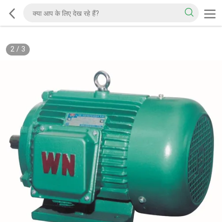
2
/
3