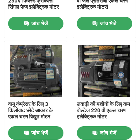
230V फिक्स्ड फ्रीक्वेंसी
वी जल प्रतिरोधी एकल चरण
सिंगल फेज इलेक्ट्रिक मोटर
इलेक्ट्रिक मोटर्स
हमारे बारे में
जांच भेजें
जांच भेजें
कारखाना भ्रमण
गुणवत्ता नियंत्रण
संपर्क करें
एक उद्धरण का अनुरोध करें
वायु कंप्रेसर के लिए 3
लकड़ी की मशीनों के लिए कम
किलोवाट छोटे आकार के
वोल्टेज 220 वी एकल चरण
एकल चरण विद्युत मोटर
इलेक्ट्रिक मोटर
उच्च दक्षता वाली इलेक्ट्रिक मोटर
जांच भेजें
जांच भेजें
सिंगल फेज इलेक्ट्रिक मोटर्स