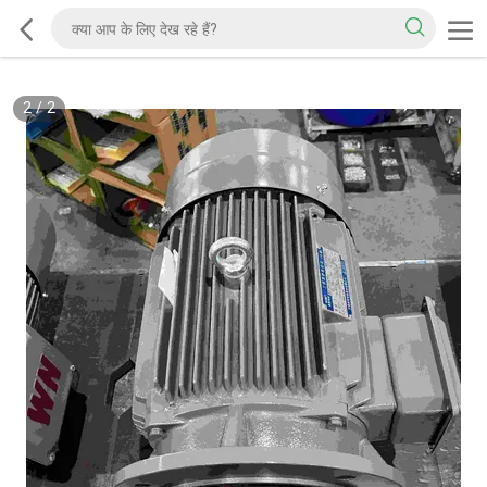
2
/
2