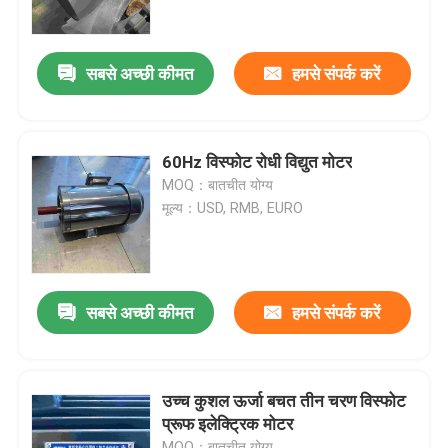
हमारे बारे में
सबसे अच्छी कीमत
हमसे संपर्क करें
कारखाना भ्रमण
60Hz विस्फोट रोधी विद्युत मोटर
गुणवत्ता नियंत्रण
MOQ：बातचीत योग्य
मूल्य：USD, RMB, EURO
संपर्क करें
एक उद्धरण का अनुरोध करें
सबसे अच्छी कीमत
हमसे संपर्क करें
उच्च दक्षता वाली इलेक्ट्रिक मोटर
उच्च कुशल ऊर्जा बचत तीन चरण विस्फोट
प्रूफ इलेक्ट्रिक मोटर
सिंगल फेज इलेक्ट्रिक मोटर्स
MOQ：बातचीत योग्य